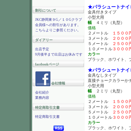
★パラシュートナイ
割引について
金具付きタイプ
小型犬用
JKC静岡東９G／１０Gクラブ
幅
４ミリ（丸型）
会員様への割引があります。
価格
こちらよりご参照ください。
２メートル
１５００
３メートル
２０００
ダイアリー
５メートル
２５００
１０メートル
３０００
出店予定
カラー
9月後半まで出店はお休みです
ブラック、ホワイト、
facebookページ
★パラシュートナイ
金具なしタイプ
直接チョークカラーか
会社情報
小型犬用
幅
２ミリ（丸型）
会社紹介
価格
業務内容
２メートル
１５００
３メートル
２０００
特定商取引文書
５メートル
２５００
特定商取引文書
１０メートル
３０００
カラー
ブラック、ホワイト、