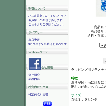
割引について
JKC静岡東９G／１０Gクラブ
会員様への割引があります。
こちらよりご参照ください。
商品名 :
商品番号 :
ダイアリー
送料・在庫 :
出店予定
9月後半まで出店はお休みです
facebookページ
会社情報
ラッピング用プラスチ
会社紹介
特徴
業務内容
滑りが良く毛に絡みに
縮む力が弱いのでふん
特定商取引文書
特定商取引文書
サイズ
直径３．５センチ