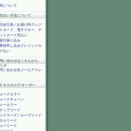
料について
支払い方法について
代金引換／お届け時クレジ
トカード、電子マネー、デ
ットカード支払い
銀行振り込み
事前申し込みクレジットカ
ド払い
問い合わせはこちらから
うぞ
問い合わせ先メールアドレ
ＥＢカタログ/オーダー
ョークカラー
ョークチェーン
ョーカラー
ナップリード
ンドラーズ／ループリード
ネルリード
ョーリード