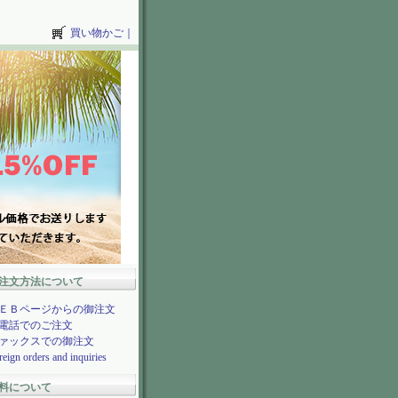
買い物かご
｜
注文方法について
ＥＢページからの御注文
電話でのご注文
ァックスでの御注文
reign orders and inquiries
料について