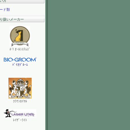
い方
ード類
り扱いメーカー
#１ｵｰﾙｼｽﾃﾑｽﾞ
ﾊﾞｲｵｸﾞﾙｰﾑ
ｸﾗｳﾝﾛｲﾔﾙ
ﾚｲｻﾞｰﾗｲﾄ