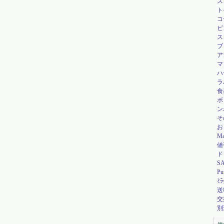
ス
ト
コ
ピ
ス
ブ
ア
マ
ハ
ラ
食
ボ
ン
そ
お
Ma
値
ド
SA
P
ﾐ
送
交
別