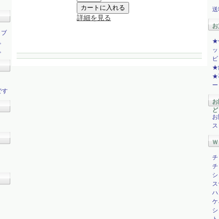
送
詳細を見る
お
ラブ
★
。
ッ
。
ビ
★
★
ー
です
お
ど
お
ス
Ｗ
チ
チ
シ
ス
ハ
ケ
シ