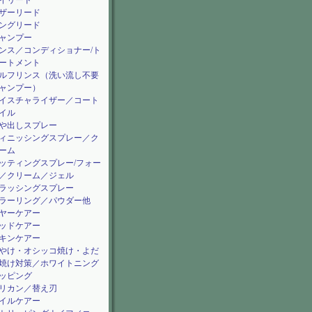
イリード
ザーリード
ングリード
ャンプー
ンス／コンディショナー/ト
ートメント
ルフリンス（洗い流し不要
ャンプー）
イスチャライザー／コート
イル
や出しスプレー
ィニッシングスプレー／ク
ーム
ッティングスプレー/フォー
／クリーム／ジェル
ラッシングスプレー
ラーリング／パウダー他
ヤーケアー
ッドケアー
キンケアー
やけ・オシッコ焼け・よだ
焼け対策／ホワイトニング
ッピング
リカン／替え刃
イルケアー