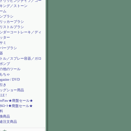
トリッピングナイフ／コー
キング／ストーン
ーム
ンブラシ
リッカーブラシ
リストルブラシ
ンダーコートレーキ／ディ
ッター
サミ
バーブラシ
器
トル／スプレー容器／ガロ
ポンプ
の他のツール
もちゃ
gazine / DVD
引き
ッグショー用品
LE !
urePaw★廃盤セール★
ﾗｸﾙｺｰﾄ★廃盤セール★
料
換商品
途注文商品