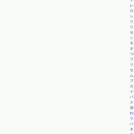
ト
レ
ロ
シ
リ
リ
セ
シ
モ
オ
つ
フ
リ
セ
ム
ブ
カ
イ
パ
ス
涙
れ
ラ
バ
ネ