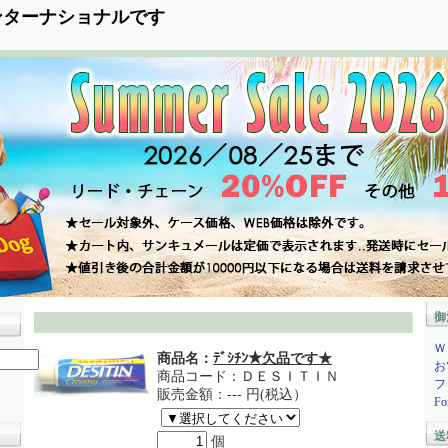
ンターナショナルです
御
Ｗ
商品名：
ﾃﾞｼﾁﾝ★欠品です★
お
商品コード：
ＤＥＳＩＴＩＮ
フ
販売金額：
--- 円
(税込）
Fo
送
個